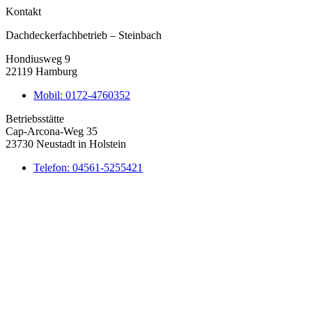
Kontakt
Dachdeckerfachbetrieb – Steinbach
Hondiusweg 9
22119 Hamburg
Mobil: 0172-4760352
Betriebsstätte
Cap-Arcona-Weg 35
23730 Neustadt in Holstein
Telefon: 04561-5255421
Impressum
|
Datenschutz
|
Cookie Richtlinien